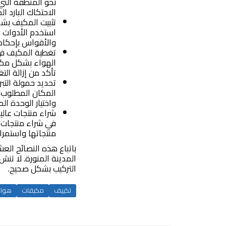
نحو المنطقة التي
الاحتكاك البارد ال
تثبيت المكيف بشك
استخدم الأدوات وا
والأقواس بإحكام 
تغطية المكيف في
الهواء بشكل مكثف
تأكد من إزالة ا
تحديد حمولة التب
المكان المطلوب با
واختيار الوحدة ال
شراء منتجات عالي
في شراء منتجات 
منتجاتها واستمرا
باتباع هذه النصائح ال
المدينة المنورة. لا ت
التركيب بشكل صحيح.
تكييف
مكيفات
هواء