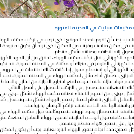
مناسب: يجب أن تقوم بتحديد الموقع الذي ترغب في تركيب مكيف الهواء
ب في مكان مناسب وقريب من المكان الذي تريد أن يكون به برودة ال
لوصول إليه لتنظيفه وصيانته بشكل منتظم.
جهد الكهربائي: قبل تركيب مكيف الهواء، تحقق من أن الجهد الكهر
الكهربائي المتوفر في منزلك أو مكتبك في المدينة المنورة. قد يكو
د الكهربائي أو استخدام محول إذا كانت هناك اختلافات في الجهود ال
لحراري: لضمان أداء مثالي لمكيف الهواء في المدينة المنورة، يجب أ
تخدم مواد عازلة عالية الجودة لمنع اختراق الحرارة من الخارج والحفاظ
نك الاستعانة بمتخصصين في التركيب للحصول على أفضل النتائج.
كل دوري: من المهم الاعتناء بصيانة مكيف الهواء بشكل دوري في ال
المبادل الحراري بانتظام لضمان تدفق الهواء بشكل جيد وتحسين كفاء
ر واستبدالها عند الحاجة لتجنب تراكم الأوساخ والرواسب.
مناسبة: يجب ضمان وجود تهوية جيدة وكافية حول مكيف الهواء في ال
حة كافية حول الوحدة الخارجية لتدفق الهواء الساخن المنبعث منها.
صول على تدفق هواء منتظم ومستمر.
ل صحيح: حدد اتجاه تدفق الهواء البارد بعناية. يجب أن يكون المكان ا