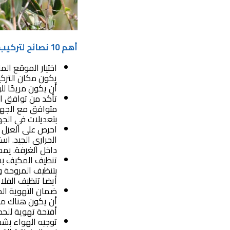
أهم 10 نصائح لتركيب مكيفات سبليت في المدينة المنورة
اختيار الموقع ال
يكون مكان التركي
أن يكون مريحًا ل
تأكد من توافق ال
متوافق مع الجهد 
بتعديلات في الجه
احرص على العزل ا
الحراري الجيد. اس
داخل الغرفة. يمك
تنظيف المكيف بش
بتنظيف المروحة و
أيضا تنظيف الفلات
ضمان التهوية ال
أن يكون هناك مسا
أفتحة تهوية للح
توجيه الهواء بشك