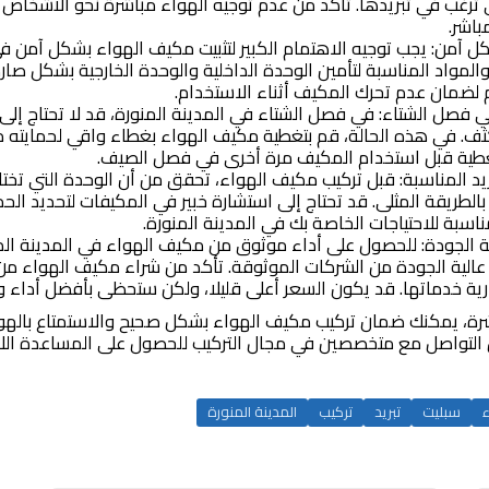
 ترغب في تبريدها. تأكد من عدم توجيه الهواء مباشرة نحو الأشخاص أ
مباشر.
ل آمن: يجب توجيه الاهتمام الكبير لتثبيت مكيف الهواء بشكل آمن في 
لمواد المناسبة لتأمين الوحدة الداخلية والوحدة الخارجية بشكل صارم.
لضمان عدم تحرك المكيف أثناء الاستخدام.
 فصل الشتاء: في فصل الشتاء في المدينة المنورة، قد لا تحتاج إل
. في هذه الحالة، قم بتغطية مكيف الهواء بغطاء واقي لحمايته من 
لتغطية قبل استخدام المكيف مرة أخرى في فصل الصيف.
ريد المناسبة: قبل تركيب مكيف الهواء، تحقق من أن الوحدة التي تختا
لطريقة المثلى. قد تحتاج إلى استشارة خبير في المكيفات لتحديد الحم
مناسبة للاحتياجات الخاصة بك في المدينة المنورة.
ة الجودة: للحصول على أداء موثوق من مكيف الهواء في المدينة المن
عالية الجودة من الشركات الموثوقة. تأكد من شراء مكيف الهواء م
رية خدماتها. قد يكون السعر أعلى قليلا، ولكن ستحظى بأفضل أداء وم
عشرة، يمكنك ضمان تركيب مكيف الهواء بشكل صحيح والاستمتاع بالهو
نسَ التواصل مع متخصصين في مجال التركيب للحصول على المساعدة ال
سبليت
تبريد
تركيب
المدينة المنورة